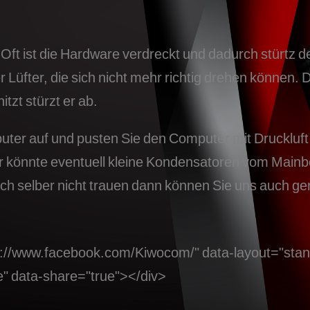
 Oft ist die Hardware verdreckt und dadurch stürtz 
 Lüfter, die sich nicht mehr richtig drehen können.
tzt stürzt er ab.
er auf und pusten Sie den Computer mit Druckluft 
 könnte eventuell kleine Kondensatoren vom Mainbo
h selber nicht trauen dann können Sie uns auch ge
ps://www.facebook.com/Kiwocom/" data-layout="stand
e" data-share="true"></div>