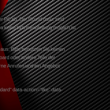
der PC ab. Der Grund dafür sind
 Da keine Wärmeableitung möglich ist
aus. Bitte benutzen Sie keinen
ard oder andere Teile der
rne Anrufen und ein Angebot
ard" data-action="like" data-